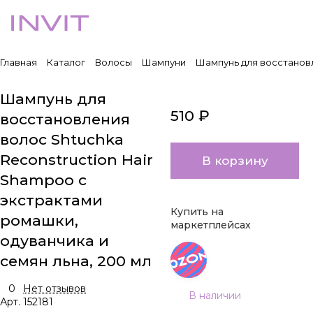
Главная
Каталог
Волосы
Шампуни
Шампунь для восстановл
Шампунь для
510 ₽
восстановления
волос Shtuchka
Reconstruction Hair
В корзину
Shampoo с
экстрактами
Купить на
ромашки,
маркетплейсах
одуванчика и
семян льна, 200 мл
0
Нет отзывов
В наличии
Арт.
152181