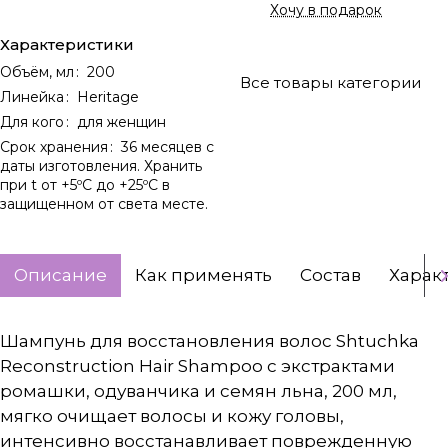
Хочу в подарок
Характеристики
Объём, мл
:
200
Все товары категории
Линейка
:
Heritage
Для кого
:
для женщин
Срок хранения
:
36 месяцев с
даты изготовления. Хранить
при t от +5ºС до +25ºС в
защищенном от света месте.
Описание
Как применять
Состав
Харак
Шампунь для восстановления волос Shtuchka
Reconstruction Hair Shampoo с экстрактами
ромашки, одуванчика и семян льна, 200 мл,
мягко очищает волосы и кожу головы,
интенсивно восстанавливает поврежденную