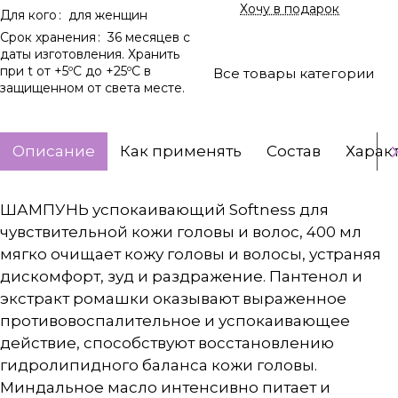
Хочу в подарок
Для кого
:
для женщин
Срок хранения
:
36 месяцев с
даты изготовления. Хранить
при t от +5ºС до +25ºС в
Все товары категории
защищенном от света месте.
Описание
Как применять
Состав
Харак
ШАМПУНЬ успокаивающий Softness для
чувствительной кожи головы и волос, 400 мл
мягко очищает кожу головы и волосы, устраняя
дискомфорт, зуд и раздражение. Пантенол и
экстракт ромашки оказывают выраженное
противовоспалительное и успокаивающее
действие, способствуют восстановлению
гидролипидного баланса кожи головы.
Миндальное масло интенсивно питает и