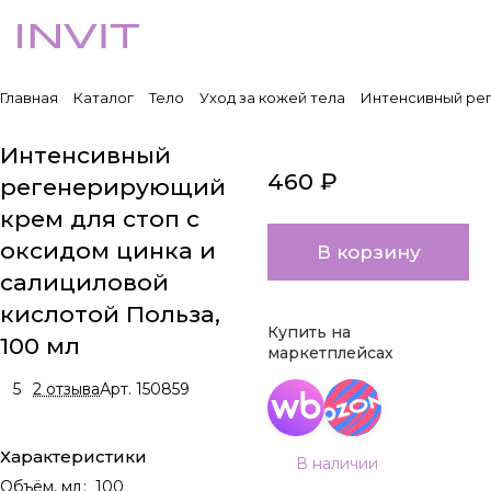
Главная
Каталог
Тело
Уход за кожей тела
Интенсивный рег
Интенсивный
460 ₽
регенерирующий
крем для стоп с
оксидом цинка и
В корзину
салициловой
кислотой Польза,
Купить на
100 мл
маркетплейсах
5
2 отзыва
Арт.
150859
Характеристики
В наличии
Объём, мл
:
100