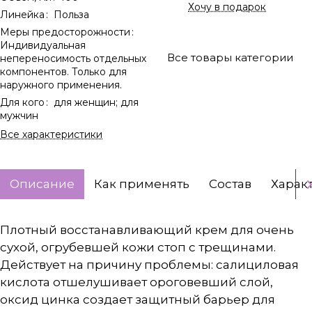
Хочу в подарок
Линейка
:
Польза
Меры предосторожности
:
Индивидуальная
Все товары категории
непереносимость отдельных
компонентов. Только для
наружного применения.
Для кого
:
для женщин; для
мужчин
Все характеристики
Описание
Как применять
Состав
Харак
Плотный восстанавливающий крем для очень
сухой, огрубевшей кожи стоп с трещинами.
Действует на причину проблемы: салициловая
кислота отшелушивает ороговевший слой,
оксид цинка создает защитный барьер для