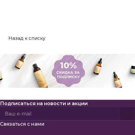
любого возраста
подберите
свежей и
и типа кожи.
эффективную
ухоженной в
схему ухода для
любом возрасте!
себя!
Назад к списку
Подписаться
на новости и акции
Политикой конфиденциальности
Пользовательского соглашения
Связаться с нами