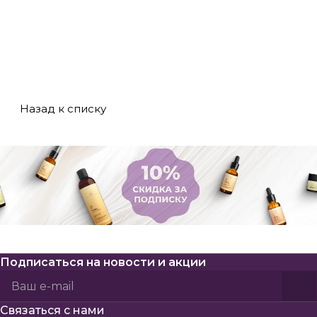
эффективным для
ым советам и
будет выглядеть
любого возраста
подберите
свежей и
и типа кожи.
эффективную
ухоженной в
схему ухода для
любом возрасте!
себя!
Назад к списку
Подписаться
на новости и акции
Политикой конфиденциальности
Пользовательского соглашения
Связаться с нами