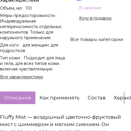
Характеристики
В наличии
Объём, мл
:
110
Меры предосторожности
:
Хочу в подарок
Индивидуальная
непереносимость отдельных
компонентов. Только для
наружного применения.
Все товары категории
Для кого
:
для женщин; для
подростков
Тип кожи
:
Подходит для лица
и тела, для всех типов кожи,
включая чувствительную
Все характеристики
Описание
Как применять
Состав
Харак
Fluffy Mist — воздушный цветочно-фруктовый
мист с шиммером и мягким сиянием. Он