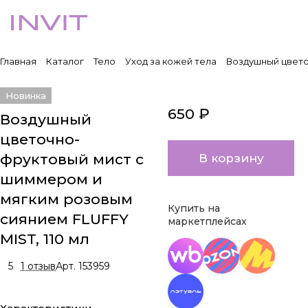
Главная
Каталог
Тело
Уход за кожей тела
Воздушный цвето
Новинка
650 ₽
Воздушный
цветочно-
фруктовый мист с
В корзину
шиммером и
мягким розовым
Купить на
сиянием FLUFFY
маркетплейсах
MIST, 110 мл
5
1 отзыв
Арт.
153959