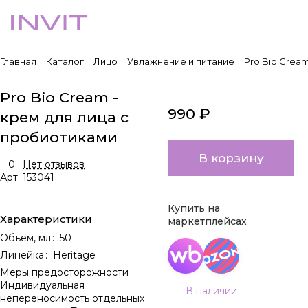
Главная
Каталог
Лицо
Увлажнение и питание
Pro Bio Crea
Pro Bio Cream -
990 ₽
крем для лица с
пробиотиками
В корзину
0
Нет отзывов
Арт.
153041
Купить на
Характеристики
маркетплейсах
Объём, мл
:
50
Линейка
:
Heritage
Меры предосторожности
:
Индивидуальная
В наличии
непереносимость отдельных