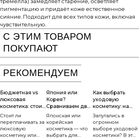
тремелла) замедляет старение, осветляет
пигментацию и придаёт коже естественное
сияние. Подходит для всех типов кожи, включая
чувствительную.
С ЭТИМ ТОВАРОМ
ПОКУПАЮТ
РЕКОМЕНДУЕМ
Бюджетная vs
Япония или
Как выбрать
люксовая
Корея?
уходовую
косметика: стоит
Сравниваем два
косметику: на
ли
подхода к уходу
что обращать
Стоит ли
Японская или
Запутались в
переплачивать?
за кожей
внимание?
переплачивать за
корейская
огромном
люксовую
косметика — что
выборе уходовой
косметику или
выбрать для
косметики? В этой