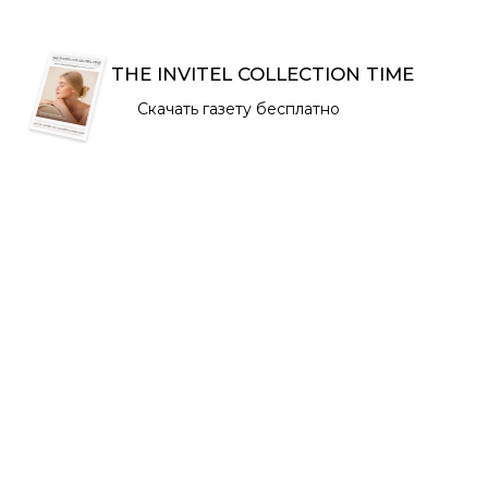
бюджетные
идеального ухода
статье —
средства ничем
за кожей? В
пошаговая
не хуже? В этой
статье подробно
инструкция, как
THE INVITEL COLLECTION TIME
статье вы узнаете,
сравниваются
подобрать
чем реально
два самых
средства,
Скачать газету бесплатно
отличаются
популярных
которые
дорогие и
азиатских
действительно
доступные
подхода:
подойдут вашему
продукты, что
философия, этапы
типу кожи и
влияет на их
ухода, составы,
помогут достичь
стоимость и как
преимущества и
максимального
сделать
недостатки.
результата.
оптимальный
Узнайте, чем
Разбираем
выбор для своей
отличаются K-
основные
кожи и кошелька.
beauty и J-beauty,
критерии выбора,
Разбираем
и подберите
важность состава,
плюсы, минусы и
оптимальную
возрастные
мифы о
систему ухода для
особенности и
косметике разных
себя!
советы по
ценовых
тестированию
категорий!
новинок.