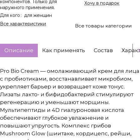
компонентов. Только для
Хочу в подарок
наружного применения.
Для кого
:
для женщин
Все характеристики
Все товары категории
Описание
Как применять
Состав
Харак
Pro Bio Cream — омолаживающий крем для лица
с пробиотиками, восстанавливает микробиом,
укрепляет барьер и возвращает коже тонус.
Лизаты лакто- и бифидобактерий стимулируют
регенерацию и уменьшают морщины.
Мультипептиды и 4D гиалуроновая кислота
обеспечивают глубокое увлажнение и
повышают упругость. Комплекс грибов
Mushroom Glow (шиитаке, кордицепс, рейши,