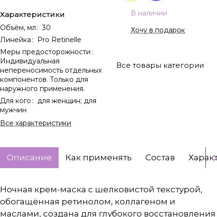
В наличии
Характеристики
Объём, мл
:
30
Хочу в подарок
Линейка
:
Pro Retinelle
Меры предосторожности
:
Индивидуальная
Все товары категории
непереносимость отдельных
компонентов. Только для
наружного применения.
Для кого
:
для женщин; для
мужчин
Все характеристики
Описание
Как применять
Состав
Харак
Ночная крем-маска с шелковистой текстурой,
обогащённая ретинолом, коллагеном и
маслами, создана для глубокого восстановления