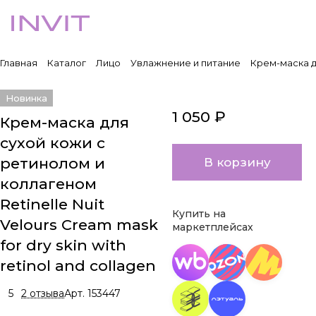
Главная
Каталог
Лицо
Увлажнение и питание
Крем-маска дл
Новинка
1 050 ₽
Крем-маска для
сухой кожи с
ретинолом и
В корзину
коллагеном
Retinelle Nuit
Купить на
Velours Cream mask
маркетплейсах
for dry skin with
retinol and collagen
5
2 отзыва
Арт.
153447