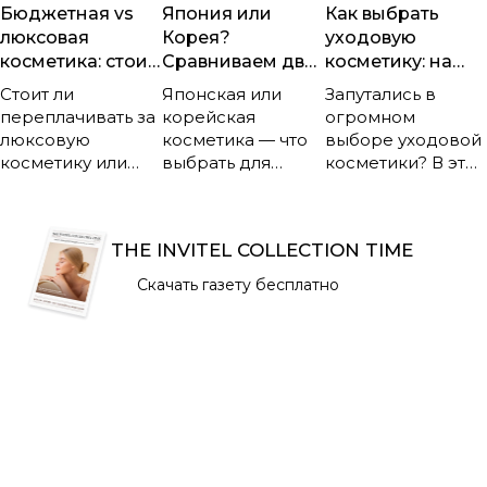
Бюджетная vs
Япония или
Как выбрать
люксовая
Корея?
уходовую
косметика: стоит
Сравниваем два
косметику: на
ли
подхода к уходу
что обращать
Стоит ли
Японская или
Запутались в
переплачивать?
за кожей
внимание?
переплачивать за
корейская
огромном
люксовую
косметика — что
выборе уходовой
косметику или
выбрать для
косметики? В этой
бюджетные
идеального ухода
статье —
средства ничем
за кожей? В
пошаговая
не хуже? В этой
статье подробно
инструкция, как
THE INVITEL COLLECTION TIME
статье вы узнаете,
сравниваются
подобрать
чем реально
два самых
средства,
Скачать газету бесплатно
отличаются
популярных
которые
дорогие и
азиатских
действительно
доступные
подхода:
подойдут вашему
продукты, что
философия, этапы
типу кожи и
влияет на их
ухода, составы,
помогут достичь
стоимость и как
преимущества и
максимального
сделать
недостатки.
результата.
оптимальный
Узнайте, чем
Разбираем
выбор для своей
отличаются K-
основные