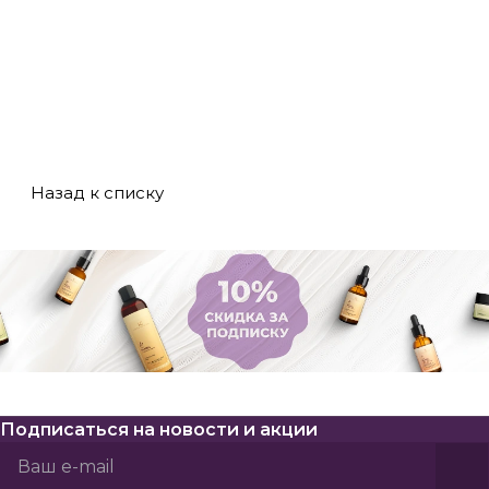
кожи и кошелька.
beauty и J-beauty,
критерии выбора,
Разбираем
и подберите
важность состава,
плюсы, минусы и
оптимальную
возрастные
мифы о
систему ухода для
особенности и
косметике разных
себя!
советы по
ценовых
тестированию
категорий!
новинок.
Назад к списку
Подписаться
на новости и акции
Политикой конфиденциальности
Пользовательского соглашения