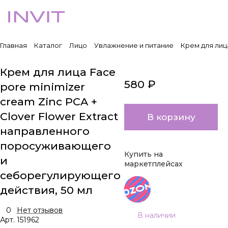
Главная
Каталог
Лицо
Увлажнение и питание
Крем для лиц
Крем для лица Face
580 ₽
pore minimizer
cream Zinc PCA +
Clover Flower Extract
В корзину
направленного
поросуживающего
Купить на
и
маркетплейсах
себорегулирующего
действия, 50 мл
0
Нет отзывов
В наличии
Арт.
151962