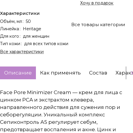
Хочу в подарок
Характеристики
Объём, мл
:
50
Все товары категории
Линейка
:
Heritage
Для кого
:
для женщин
Тип кожи
:
для всех типов кожи
Все характеристики
Описание
Как применять
Состав
Харак
Face Pore Minimizer Cream — крем для лица с
цинком PCA и экстрактом клевера,
направленного действия для сужения пор и
себорегуляции. Уникальный комплекс
Сепиконтроль А5 регулирует себум,
предотвращает воспаления и акне. Цинк и