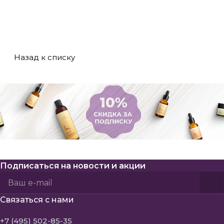
мифы о
систему ухода для
особенности и
косметике разных
себя!
советы по
ценовых
тестированию
категорий!
новинок.
Назад к списку
Подписаться
на новости и акции
Политикой конфиденциальности
Пользовательского соглашения
Связаться с нами
+7 (495) 502-85-35