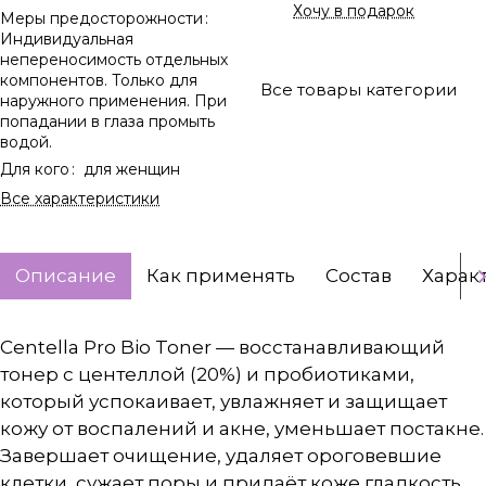
Хочу в подарок
Меры предосторожности
:
Индивидуальная
непереносимость отдельных
компонентов. Только для
Все товары категории
наружного применения. При
попадании в глаза промыть
водой.
Для кого
:
для женщин
Все характеристики
Описание
Как применять
Состав
Харак
Centella Pro Bio Toner — восстанавливающий
тонер с центеллой (20%) и пробиотиками,
который успокаивает, увлажняет и защищает
кожу от воспалений и акне, уменьшает постакне.
Завершает очищение, удаляет ороговевшие
клетки, сужает поры и придаёт коже гладкость.