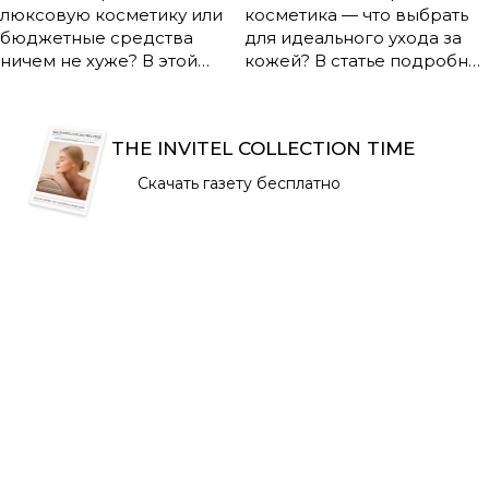
люксовую косметику или
косметика — что выбрать
бюджетные средства
для идеального ухода за
ничем не хуже? В этой
кожей? В статье подробно
статье вы узнаете, чем
сравниваются два самых
реально отличаются
популярных азиатских
дорогие и доступные
подхода: философия, этапы
THE INVITEL COLLECTION TIME
продукты, что влияет на их
ухода, составы,
стоимость и как сделать
преимущества и
Скачать газету бесплатно
оптимальный выбор для
недостатки. Узнайте, чем
своей кожи и кошелька.
отличаются K-beauty и J-
Разбираем плюсы, минусы
beauty, и подберите
и мифы о косметике
оптимальную систему
разных ценовых категорий!
ухода для себя!