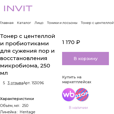
Главная
Каталог
Лицо
Тоники и лосьоны
Тонер с центеллой
Тонер с центеллой
1 170 ₽
и пробиотиками
для сужения пор и
восстановления
В корзину
микробиома, 250
мл
Купить на
маркетплейсах
5
3 отзыва
Арт.
153096
Характеристики
Объём, мл
:
250
В наличии
Линейка
:
Heritage