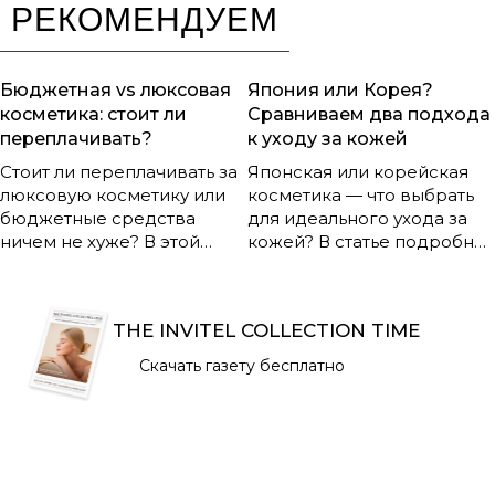
РЕКОМЕНДУЕМ
Бюджетная vs люксовая
Япония или Корея?
косметика: стоит ли
Сравниваем два подхода
переплачивать?
к уходу за кожей
Стоит ли переплачивать за
Японская или корейская
люксовую косметику или
косметика — что выбрать
бюджетные средства
для идеального ухода за
ничем не хуже? В этой
кожей? В статье подробно
статье вы узнаете, чем
сравниваются два самых
реально отличаются
популярных азиатских
дорогие и доступные
подхода: философия, этапы
THE INVITEL COLLECTION TIME
продукты, что влияет на их
ухода, составы,
стоимость и как сделать
преимущества и
Скачать газету бесплатно
оптимальный выбор для
недостатки. Узнайте, чем
своей кожи и кошелька.
отличаются K-beauty и J-
Разбираем плюсы, минусы
beauty, и подберите
и мифы о косметике
оптимальную систему
разных ценовых категорий!
ухода для себя!