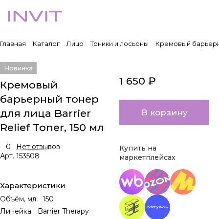
Главная
Каталог
Лицо
Тоники и лосьоны
Кремовый барьерный
Новинка
1 650 ₽
Кремовый
барьерный тонер
для лица Barrier
В корзину
Relief Toner, 150 мл
0
Нет отзывов
Купить на
Арт.
153508
маркетплейсах
Характеристики
Объём, мл
:
150
Линейка
:
Barrier Therapy