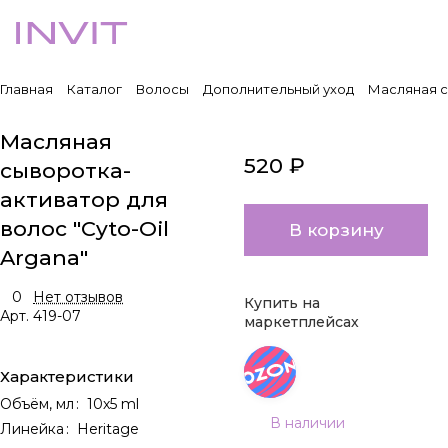
Главная
Каталог
Волосы
Дополнительный уход
Масляная с
Масляная
520 ₽
сыворотка-
активатор для
волос "Cyto-Oil
В корзину
Argana"
0
Нет отзывов
Купить на
Арт.
419-07
маркетплейсах
Характеристики
Объём, мл
:
10х5 ml
В наличии
Линейка
:
Heritage