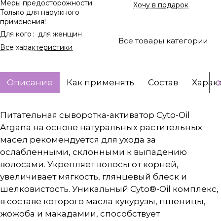
Меры предосторожности
:
Хочу в подарок
Только для наружного
применения!
Для кого
:
для женщин
Все товары категории
Все характеристики
Описание
Как применять
Состав
Харак
Питательная сыворотка-активатор Cyto-Oil
Argana на основе натуральных растительных
масел рекомендуется для ухода за
ослабленными, склонными к выпадению
волосами. Укрепляет волосы от корней,
увеличивает мягкость, глянцевый блеск и
шелковистость. Уникальный Cyto®-Oil комплекс,
в составе которого масла кукурузы, пшеницы,
жожоба и макадамии, способствует