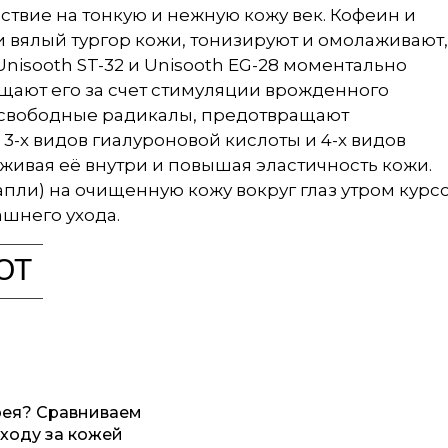
твие на тонкую и нежную кожу век. Кофеин и
и вялый тургор кожи, тонизируют и омолаживают,
nisooth ST-32 и Unisooth EG-28 моментально
ают его за счет стимуляции врожденного
т свободные радикалы, предотвращают
3-х видов гиалуроновой кислоты и 4-х видов
живая её внутри и повышая эластичность кожи.
пли) на очищенную кожу вокруг глаз утром курс
ашнего ухода.
ЮТ
рея? Сравниваем
уходу за кожей