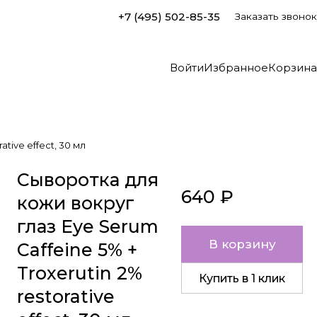
+7 (495) 502-85-35
Заказать звонок
Войти
Избранное
Корзина
tive effect, 30 мл
Сыворотка для
640 ₽
кожи вокруг
глаз Eye Serum
В корзину
Caffeine 5% +
Troxerutin 2%
Купить в 1 клик
restorative