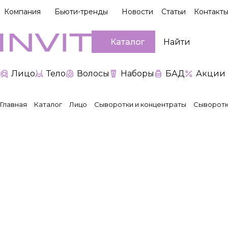
Компания
Бьюти-тренды
Новости
Статьи
Контакт
Каталог
Лицо
Тело
Волосы
Наборы
БАД
Акции
Главная
Каталог
Лицо
Сыворотки и концентраты
Сыворотка 