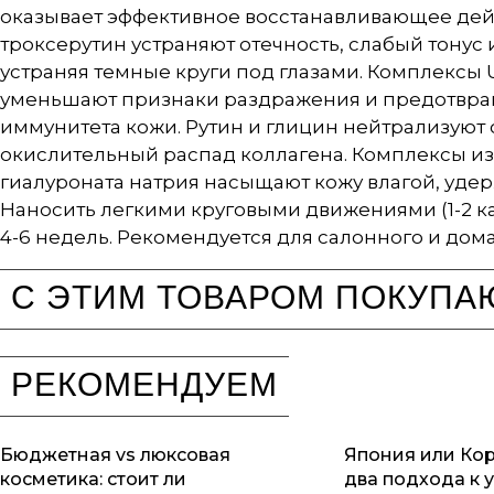
оказывает эффективное восстанавливающее дейс
троксерутин устраняют отечность, слабый тонус 
устраняя темные круги под глазами. Комплексы U
уменьшают признаки раздражения и предотвращ
иммунитета кожи. Рутин и глицин нейтрализую
окислительный распад коллагена. Комплексы из 
гиалуроната натрия насыщают кожу влагой, удер
Наносить легкими круговыми движениями (1-2 ка
4-6 недель. Рекомендуется для салонного и дом
С ЭТИМ ТОВАРОМ ПОКУПА
РЕКОМЕНДУЕМ
Бюджетная vs люксовая
Япония или Ко
косметика: стоит ли
два подхода к 