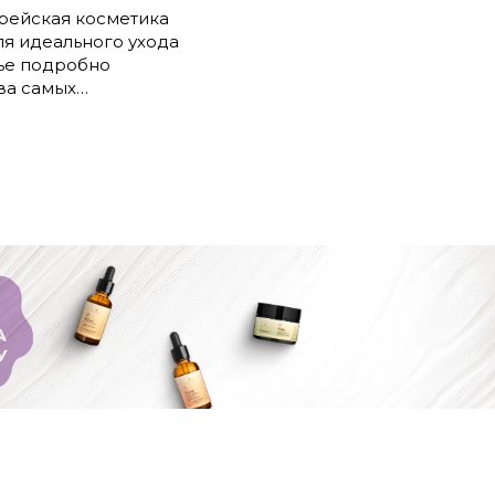
рейская косметика
ля идеального ухода
тье подробно
ва самых
тских подхода:
ы ухода, составы,
недостатки.
ичаются K-beauty и
берите оптимальную
я себя!