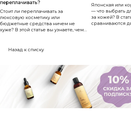
переплачивать?
Японская или ко
— что выбрать д
Стоит ли переплачивать за
за кожей? В ста
люксовую косметику или
сравниваются д
бюджетные средства ничем не
популярных азиа
хуже? В этой статье вы узнаете, чем
философия, этап
реально отличаются дорогие и
преимущества и 
доступные продукты, что влияет на
Узнайте, чем отл
их стоимость и как сделать
Назад к списку
J-beauty, и под
оптимальный выбор для своей кожи
систему ухода дл
и кошелька. Разбираем плюсы,
минусы и мифы о косметике разных
ценовых категорий!