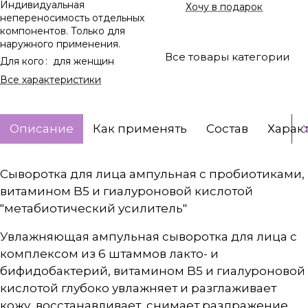
Индивидуальная
Хочу в подарок
непереносимость отдельных
компонентов. Только для
наружного применения.
Все товары категории
Для кого
:
для женщин
Все характеристики
Описание
Как применять
Состав
Харак
Сыворотка для лица ампульная с пробиотиками,
витамином B5 и гиалуроновой кислотой
"метабиотический усилитель"
Увлажняющая ампульная сыворотка для лица с
комплексом из 6 штаммов лакто- и
бифидобактерий, витамином B5 и гиалуроновой
кислотой глубоко увлажняет и разглаживает
кожу, восстанавливает, снимает раздражение,