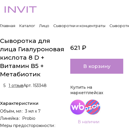
Главная
Каталог
Лицо
Сыворотки и концентраты
Сыворотка
Сыворотка для
621 ₽
лица Гиалуроновая
кислота 8 D +
Витамин В5 +
В корзину
Метабиотик
5
1 отзыв
Арт.
153348
Купить на
маркетплейсах
Характеристики
Объём, мл
:
3 мл х 7
Линейка
:
Probio
В наличии
Меры предосторожности
: