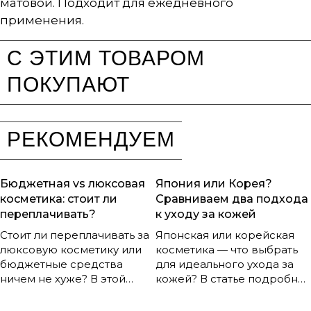
матовой. Подходит для ежедневного
применения.
С ЭТИМ ТОВАРОМ
ПОКУПАЮТ
РЕКОМЕНДУЕМ
Бюджетная vs люксовая
Япония или Корея?
косметика: стоит ли
Сравниваем два подхода
переплачивать?
к уходу за кожей
Стоит ли переплачивать за
Японская или корейская
люксовую косметику или
косметика — что выбрать
бюджетные средства
для идеального ухода за
ничем не хуже? В этой
кожей? В статье подробно
статье вы узнаете, чем
сравниваются два самых
реально отличаются
популярных азиатских