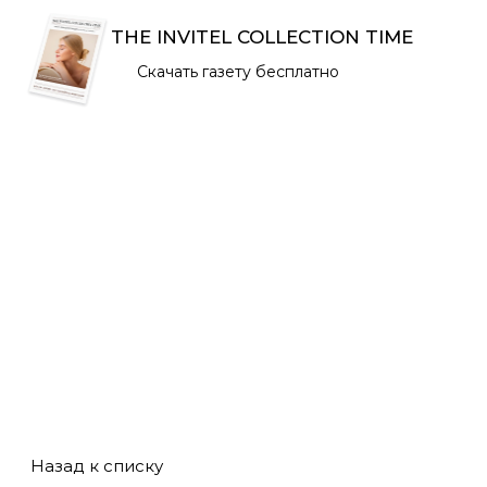
дорогие и доступные
подхода: философия, этапы
THE INVITEL COLLECTION TIME
продукты, что влияет на их
ухода, составы,
стоимость и как сделать
преимущества и
Скачать газету бесплатно
оптимальный выбор для
недостатки. Узнайте, чем
своей кожи и кошелька.
отличаются K-beauty и J-
Разбираем плюсы, минусы
beauty, и подберите
и мифы о косметике
оптимальную систему
разных ценовых категорий!
ухода для себя!
Назад к списку