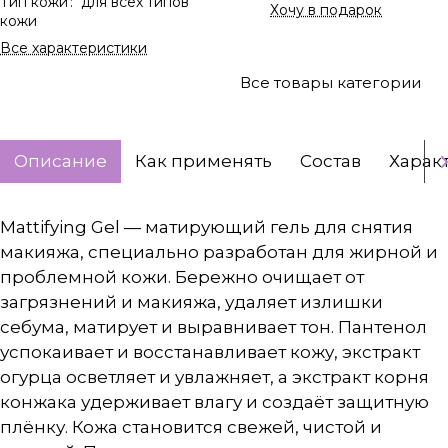
Тип кожи
:
для всех типов
Хочу в подарок
кожи
Все характеристики
Все товары категории
Описание
Как применять
Состав
Харак
Mattifying Gel — матирующий гель для снятия
макияжа, специально разработан для жирной и
проблемной кожи. Бережно очищает от
загрязнений и макияжа, удаляет излишки
себума, матирует и выравнивает тон. Пантенол
успокаивает и восстанавливает кожу, экстракт
огурца осветляет и увлажняет, а экстракт корня
конжака удерживает влагу и создаёт защитную
плёнку. Кожа становится свежей, чистой и