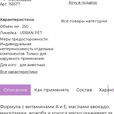
Хочу в подарок
Арт.
153577
Характеристики
Все товары категории
Объём, мл
:
250
Линейка
:
URBAN PET
Меры предосторожности
:
Индивидуальная
непереносимость отдельных
компонентов. Только для
наружного применения.
Для кого
:
для животных
Все характеристики
Описание
Как применять
Состав
Харак
Формула с витаминами A и E, маслами авокадо,
макадамии, жожоба и кокоса мягко ухаживает за