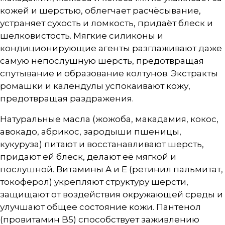
кожей и шерстью, облегчает расчёсывание,
устраняет сухость и ломкость, придаёт блеск и
шелковистость. Мягкие силиконы и
кондиционирующие агенты разглаживают даже
самую непослушную шерсть, предотвращая
спутывание и образование колтунов. Экстракты
ромашки и календулы успокаивают кожу,
предотвращая раздражения.
Натуральные масла (жожоба, макадамия, кокос,
авокадо, абрикос, зародыши пшеницы,
кукуруза) питают и восстанавливают шерсть,
придают ей блеск, делают её мягкой и
послушной. Витамины A и E (ретинил пальмитат,
токоферол) укрепляют структуру шерсти,
защищают от воздействия окружающей среды и
улучшают общее состояние кожи. Пантенол
(провитамин B5) способствует заживлению